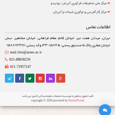
مرکز ملی تحقیقات فرآوری آبزیان-یونیدو
مرکز کارآفرینی و نوآوری شیلات و آبزیان
اطلاعات تماس
تهران، میدان هفت تیر، خیابان قائم مقام فراهانی، خیابان مشاهیر، نبش
خیابان غفاری پلاک 5 صندوق پستی: 15745-133 و کد پستی: 1588733111
mail.ifsri@areeo.ac.ir
021-88838259
021-72957247
کلیه حقوق متعلق به موسسه تحقیقات علوم شیلاتی کشور می باشد
copyright © 2026 powered by
RashinPortal