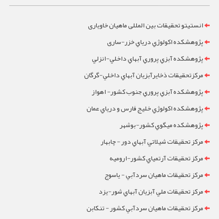
انستیتو تحقیقات بین المللی ماهیان خاویاری
پژوهشکده اکولوژي درياي خزر-ساری
پژوهشکده آبزي پروري آبهاي داخلي-انزلي
مرکزتحقيقات ذخايرآبزيان آبهاي داخلي-گرگان
پژوهشکده آبزي پروري جنوب کشور- اهواز
پژوهشکده اکولوژي خليج فارس و درياي عمان
پژوهشکده ميگوي کشور-بوشهر
مرکز تحقيقات شيلاتي آبهاي دور - چابهار
مرکز تحقيقات آرتمياي کشور-ارومیه
مرکز تحقيقات ماهيان سردآبي - ياسوج
مرکز تحقيقات ملي آبزيان آبهاي شور-یزد
مرکز تحقيقات ماهيان سردآبي کشور - تنکابن