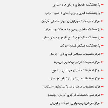
پژوهشکده اکولوژي درياي خزر-ساری
پژوهشکده آبزي پروري آبهاي داخلي-انزلي
مرکزتحقيقات ذخايرآبزيان آبهاي داخلي-گرگان
پژوهشکده آبزي پروري جنوب کشور- اهواز
پژوهشکده اکولوژي خليج فارس و درياي عمان
پژوهشکده ميگوي کشور-بوشهر
مرکز تحقيقات شيلاتي آبهاي دور - چابهار
مرکز تحقيقات آرتمياي کشور-ارومیه
مرکز تحقيقات ماهيان سردآبي - ياسوج
مرکز تحقيقات ملي آبزيان آبهاي شور-یزد
مرکز تحقيقات ماهيان سردآبي کشور - تنکابن
مرکز ملی تحقیقات فرآوری آبزیان-یونیدو
مرکز کارآفرینی و نوآوری شیلات و آبزیان