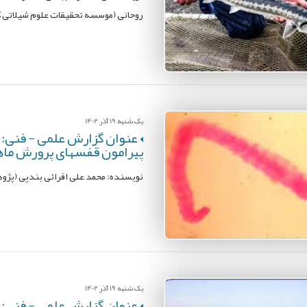
روحانی (موسسه تحقیقات علوم شیلاتی 
یک شنبه 19 آذر 1402
عنوان گزارش علمی - فنی: ب
پیرامون قفسهای پرورش ماهی در 
نویسنده: محمد علی افرائی بندپی (پژو
یک شنبه 19 آذر 1402
عنوان گزارش علمی - فنی: 