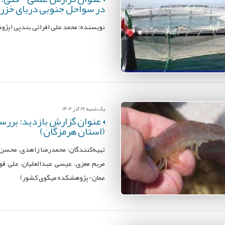
در سواحل جنوبی دریای خزر 
نویسنده: محمد علی افرائی بندپی (پژو
یک شنبه 19 آذر 1402
عنوان گزارش بازدید: بررسی
(استان هرمزگان)
تهیه‌کنندگان: محمدرضا زاهدی، محسن 
مریم معزی، عیسی عبدالعلیان، علی قو
عمان-پژوهشکده میگوی کشور)