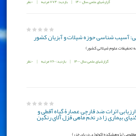
گزارشهای علمی سال 1400
|
بازدید: 774 مرتبه
|
0 نظر
ی: آسیب شناسی حوزه شیلات و آبزیان کشور
 تحقیقات علوم شیلاتی کشور)
گزارشهای علمی سال 1400
|
بازدید: 760 مرتبه
|
0 نظر
رزیابی اثرات ضد قارچی عصارۀ گیاه آقطی و
یای بیماری زا در تخم ماهی قزل آلای رنگین
مظلومی (پژوهشكده اکولوژی دریای خزر)