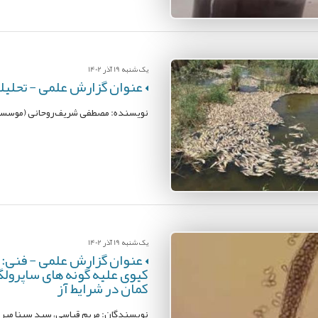
یک شنبه 19 آذر 1402
عنوان گزارش علمی - تحلیل
نویسنده: مصطفی شریف‌روحانی (موسسه
یک شنبه 19 آذر 1402
عنوان گزارش علمی - فنی: ا
کیوی علیه گونه های ساپرولگن
کمان در شرایط آز
نویسندگان: مریم قیاسی، سید سینا میر