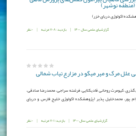
(منطقه نوشهر)
هشكده اکولوژی دریای خزر)
گزارشهای علمی سال 1400
|
بازدید: 708 مرتبه
|
0 نظر
 علل مرگ و میر میگو در مزارع تیاب شمالی
گذری، کیومرث روحانی قادیکلایی، فرشته سراجی، محمدرضا صادقی،
ام پور، محمدخلیل پذیر (پژوهشکده اکولوژی خلیج فارس و دریای
گزارشهای علمی سال 1400
|
بازدید: 701 مرتبه
|
0 نظر