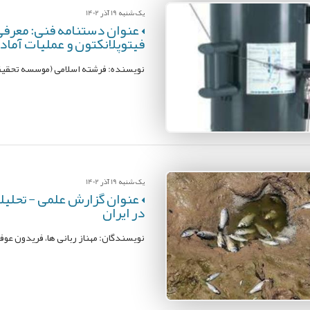
یک شنبه 19 آذر 1402
عنوان دستنامه فنی: معرفی
فیتوپلانکتون و عملیات آماد
نویسنده: فرشته اسلامی (موسسه تحقیق
یک شنبه 19 آذر 1402
عنوان گزارش علمی - تحلیلی:
در ایران
نویسندگان: مهناز ربانی ها، فریدون عو