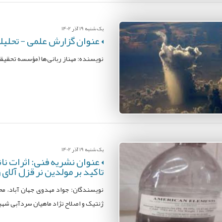
یک شنبه 19 آذر 1402
عنوان گزارش علمی - تحلیلی:
نویسنده: مهناز ربانی‌ها (مؤسسه تحقيق
یک شنبه 19 آذر 1402
عنوان نشریه فنی: اثرات نان
تاکید بر مولدین نر قزل آلای
نویسندگان: جواد مهدوی جهان آباد، م
ژنتیک و اصلاح نژاد ماهیان سردآبی شهی