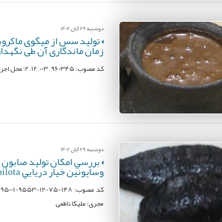
دوشنبه 29 آبان 1402
تولید سس از میگوی ماکروبر
زمان ماندگاری آن طی نگهدا
کد مصوب: 960345 – 003 – 12 – 2؛ محل اجرا: پژوهشکده آبزی پروری آب های داخلی؛ مجری: مینا سیف زاده
دوشنبه 29 آبان 1402
بررسي امکان توليد صابون با
وساپونين خيار دريايي Holothuria leucospilota
مجری: ملیکا ناظمی