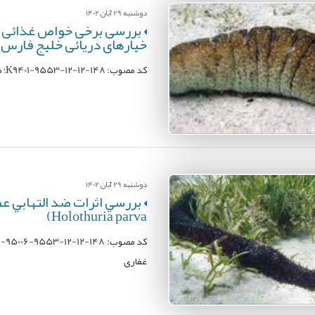
دوشنبه 29 آبان 1402
بررسی برخی خواص غذائی دا
خیارهای دریائی خلیج فارس 
کد مصوب: K9401-9553-12-12-148؛ محل اجرا: موسسه تحقیقات علوم شیلاتی کشور؛ مجری: یزدان مرادی
دوشنبه 29 آبان 1402
(Holothuria parva
غفاری