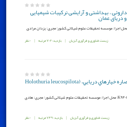
روئی ، بهداشتی و آرایشی ترکیبات شیمیایی
و دریای عمان
زیست فناوری و فرآوری آبزیان
|
بازدید: 702 مرتبه
|
0 نظر
بررسي اثرات ضد التهابي عصاره خيارهاي دريایيHolothuria leucospilota) ،
کد مصوب: K9401-95006-9553-12-12-148؛ محل اجرا: موسسه تحقیقات علوم شیلاتی کشور؛ مجری: هادی
زیست فناوری و فرآوری آبزیان
|
بازدید: 749 مرتبه
|
0 نظر