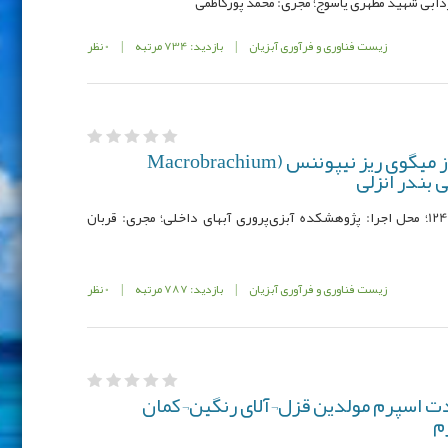
دابی شهید مطهری یاسوج؛ مجری: محمد پورکاظمی
زیست فناوری و فرآوری آبزیان
|
بازدید: 734 مرتبه
|
0 نظر
تولید فرآورده¬های خشک از میگوی ریز نیپوننس (Macrobrachium
کد مصوب: 950983-95034-067-12-124؛ محل اجرا: پژوهشکده آبزی‌پروری آبهای داخلی؛ مجری: قربان
زیست فناوری و فرآوری آبزیان
|
بازدید: 787 مرتبه
|
0 نظر
دت اسپرم مولدین قزل¬آلای رنگین¬کمان
م