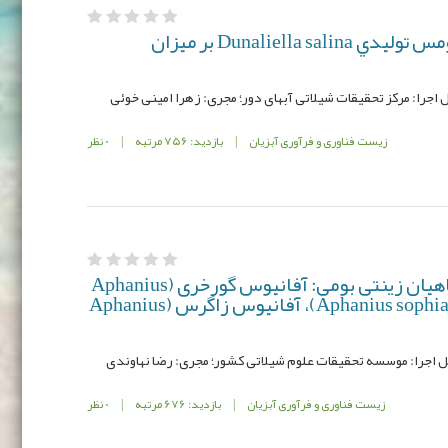
تاثير روش هاي برداشت بيومس توليدي Dunaliella salina بر ميزان
زیست فناوری و فرآوری آبزیان
|
بازدید: 756 مرتبه
|
0 نظر
تعیین خط شناسه ژنتیکی ماهیان زینتی بومی: آفانیوس گورخری (Aphanius
dispar)، آفانیوس سوفیه (Aphanius sophiae)، آفانیوس زاگرس (Aphanius
زیست فناوری و فرآوری آبزیان
|
بازدید: 676 مرتبه
|
0 نظر