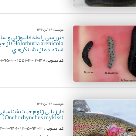
دوشنبه 29 آبان 1402
arenicola
استفاده از نشانگرهاي
کد مصوب: K9401-95003-9551-12-12-148؛ محل اجرا: پژوهشکده میگوی کشور؛ مجری: محمد خلیل پذیر
دوشنبه 29 آبان 1402
ارزیابی ژنوم جهت شناسایی 
(Onchorhynchus mykiss)