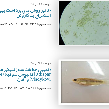
دوشنبه 29 آبان 1402
استخراج بتاکاروتن
کد مصوب: 970333-005-12-78-2؛ محل اجرا: مرکز تحقیقات شیلاتی آبهای دور؛ مجری: زهرا امینی خوئی
دوشنبه 29 آبان 1402
vladykovi) و آفان
کد مصوب: 950966-057-12-38-2؛ محل اجرا: موسسه تحقیقات علوم شیلاتی کشور؛ مجری: رضا نهاوندی