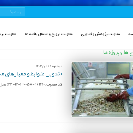
سه
معاونت پژوهش و فناوری
معاونت ترویج و انتقال یافته ها
معاونت برن
ها و پروژه ها
دوشنبه 29 آبان 1402
تدوین ضوابط و معیارهای م
کد مصوب: 961190-058-12-12-24؛ محل اجرا: موسسه تحقیقات علوم شیلاتی کشور؛ مجری: یزدان مرادی