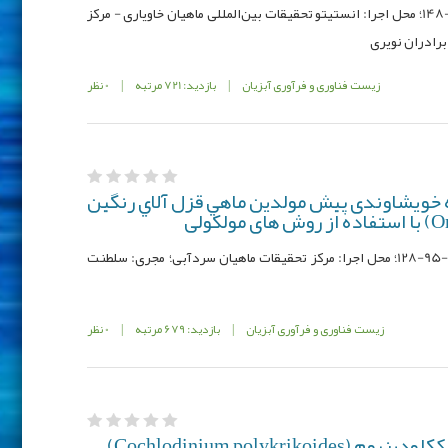
کد مصوب: 940032-94005-017-12-32-148؛ محل اجرا: انستیتو تحقیقات بین‌المللی ماهیان خاویاری - مرکز
برادران نویری
زیست فناوری و فرآوری آبزیان
|
بازدید: 721 مرتبه
|
0 نظر
طه خویشاوندی پیش مولدین ماهي قزل آلاي رنگين
کد مصوب: 940022-94005-9401-011-12-95-128؛ محل اجرا: مركز تحقیقات ماهیان سردآبی؛ مجری: سلطنت
زیست فناوری و فرآوری آبزیان
|
بازدید: 679 مرتبه
|
0 نظر
کنترل زیستی میکروجلبک ککلودینیوم (Cochlodinium polykrikoides)