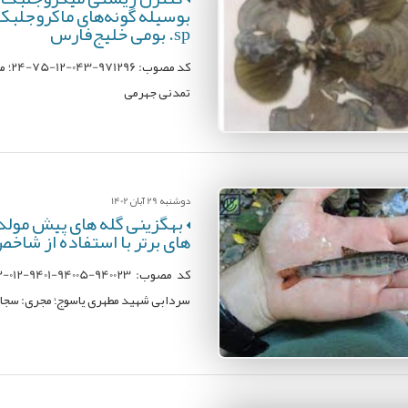
sp. بومی خلیج‌فارس
کد 
تمدنی جهرمی
دوشنبه 29 آبان 1402
بهگزینی گله های پیش مولدی
های برتر با استفاده از شاخ
سردابی شهید مطهری یاسوج؛ مجری: سجا