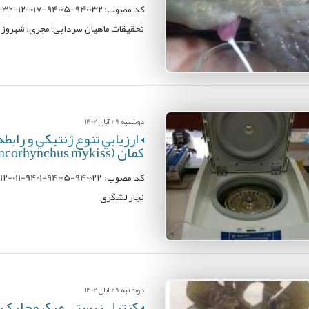
تحقیقات ماهیان سردابی؛ مجری: شهروز 
دوشنبه 29 آبان 1402
ارزیابي تنوع ژنتيكي و راب
کمان (Oncorhynchus mykiss) با استفاده از روش های مولکولی
نجار لشگری
دوشنبه 29 آبان 1402