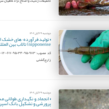
تحقیقات ژنتیک و اصلاح نژاد ماهیان سر
دوشنبه 29 آبان 1402
nipponense) تالاب بین المللی بندر انزلی
زارع‌گشتی
دوشنبه 29 آبان 1402
انجماد و نگهداری طولانی م
پرورشی و تشکیل بانک اسپر