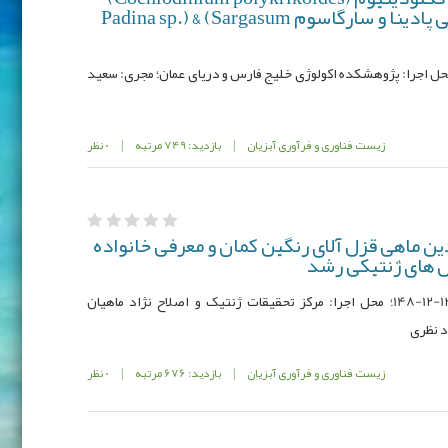
بوسیله گونه‌های ماکروجلبکی پادینا و سارگاسوم Padina sp.) & (Sargasum
مصوب: 971296-043-12-75-24؛ محل اجرا: پژوهشکده اکولوژی خلیج فارس و دریای عمان؛ مجری: سعید
زیست فناوری و فرآوری آبزیان
|
بازدید: 749 مرتبه
|
0 نظر
ن ماهی قزل آلای رنگین کمان و معرفی خانواده
ص های ژنتیکی رشد
کد مصوب: 940023-94005-9401-012-12-12-148؛ محل اجرا: مرکز تحقیقات ژنتیک و اصلاح نژاد ماهیان
د نظری
زیست فناوری و فرآوری آبزیان
|
بازدید: 676 مرتبه
|
0 نظر