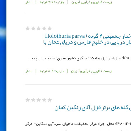
زیست فناوری و فرآوری آبزیان
|
بازدید: 717 مرتبه
|
0 نظر
بررسی رابطه فایلوژنی و ساختار جمعیتی 2 گونه (Holothuria parva,
Holothuria ) از خیار دریایی در خلیج فارس و دریای عمان با
زیست فناوری و فرآوری آبزیان
|
بازدید: 809 مرتبه
|
0 نظر
گله های برتر قزل آلای رنگین کمان
کد مصوب : 940021-94005-9401-010-12-12-148؛ محل اجرا: مرکز تحقیقات ماهیان سردآبی تنکابن- مرکز