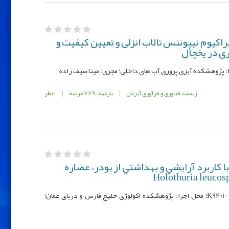
اکیوم نیپوننس تالاب انزلی و تعیین کیفیت و
ری در یخچال
زیست فناوری و فرآوری آبزیان
|
بازدید: 789 مرتبه
|
0 نظر
 کاربرد آرايشي و بهداشتي از پودر، عصاره
کد مصوب: K9401- 95001-9553-12-75-148؛ محل اجرا: پژوهشکده اکولوژی خلیج فارس و دریای عمان؛