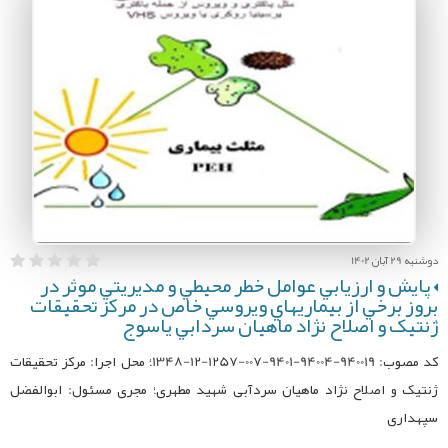
دوشنبه 29 آبان 1402
پايش و ارزيابي عوامل خطر محيطي و مديريتي موثر در
بروز برخي از بيماريهاي ويروسي خاص در مرکز تحقيقات
ژنتيک و اصلاح نژاد ماهيان سردابي ياسوج
کد مصوب: 940019-94004-9401-007-1257-12-1348؛ محل اجرا: مرکز تحقیقات
ژنتیک و اصلاح نژاد ماهیان سردآبی شهید مطهری؛ مجری مسئول: ابوالفضل
سپهداری