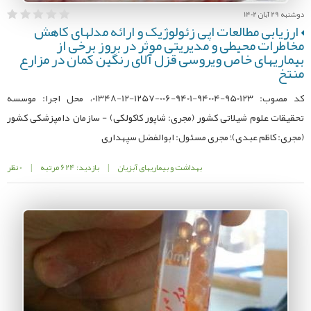
دوشنبه 29 آبان 1402
ارزیابی مطالعات اپی زئولوژیک و ارائه مدلهای کاهش
مخاطرات محیطی و مدیریتی موثر در بروز برخی از
بیماریهای خاص ویروسی قزل آلای رنگین کمان در مزارع
منتخ
کد مصوب: 950123-94004-9401-006-1257-12-01348، محل اجرا: موسسه
تحقیقات علوم شیلاتی کشور (مجری: شاپور کاکولکی) - سازمان دامپزشکی کشور
(مجری: کاظم عبدی)؛ مجری مسئول: ابوالفضل سپهداری
بهداشت و بیماریهای آبزیان
|
بازدید: 624 مرتبه
|
0 نظر