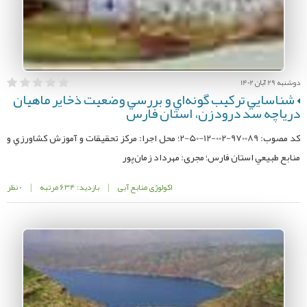
دوشنبه 29 آبان 1402
شناسايي ترکيب گونه‌اي و بررسي وضعيت ذخاير ماهيان
درياچه‌ سد درودزن، استان فارس
کد مصوب: 970089-002-12-50-2؛ محل اجرا: مركز تحقيقات و آموزش كشاورزي و
منابع طبيعي استان فارس؛ مجری: مهرداد زمان‌پور
اکولوژی منابع آبی
|
بازدید: 634 مرتبه
|
0 نظر