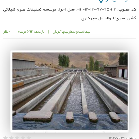
کد مصوب: 95042-097-12-12-014، محل اجرا: موسسه تحقیقات علوم شیلاتی
کشور؛ مجری: ابوالفضل سپهداری
بهداشت و بیماریهای آبزیان
|
بازدید: 693 مرتبه
|
0 نظر
دوشنبه 29 آبان 1402