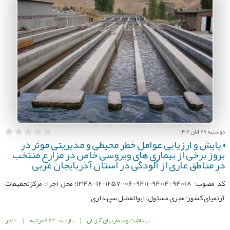
دوشنبه 29 آبان 1402
پایش و ارزیابی عوامل خطر محیطی و مدیریتی موثر در
بروز برخی از بیماری های ویروسی خاص در مزارع منتخب
در مناطق عاری از آلودگی در استان آذربایجان غربی
کد مصوب: 940018-94004-9401-006-1257-12-1348؛ محل اجرا: مرکزتحقیقات
آرتمیای کشور؛ مجری مسئول: ابوالفضل سپهداری
بهداشت و بیماریهای آبزیان
|
بازدید: 623 مرتبه
|
0 نظر