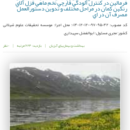
فرمالين در کنترل آلودگي قارچي تخم ماهي قزل آلاي
رنگين کمان در مراحل مختلف و تدوين دستورالعمل
مصرف آن در اي
کد مصوب: 95042-097-12-12-014؛ محل اجرا: موسسه تحقیقات علوم شیلاتی
کشور؛ مجری مسئول: ابوالفضل سپهداری
بهداشت و بیماریهای آبزیان
|
بازدید: 624 مرتبه
|
0 نظر