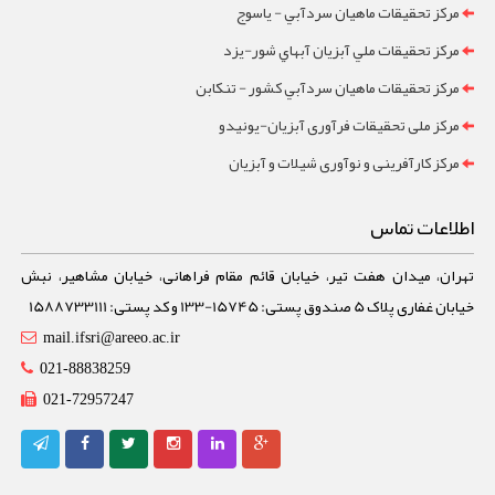
مرکز تحقيقات ماهيان سردآبي - ياسوج
مرکز تحقيقات ملي آبزيان آبهاي شور-یزد
مرکز تحقيقات ماهيان سردآبي کشور - تنکابن
مرکز ملی تحقیقات فرآوری آبزیان-یونیدو
مرکز کارآفرینی و نوآوری شیلات و آبزیان
اطلاعات تماس
تهران، میدان هفت تیر، خیابان قائم مقام فراهانی، خیابان مشاهیر، نبش
خیابان غفاری پلاک 5 صندوق پستی: 15745-133 و کد پستی: 1588733111
mail.ifsri@areeo.ac.ir
021-88838259
021-72957247