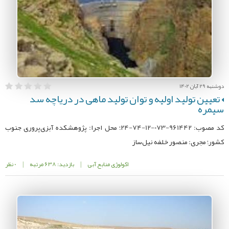
دوشنبه 29 آبان 1402
تعیین تولید اولیه و توان تولید ماهی در دریاچه سد
سیمره
کد مصوب: 961442-073-12-74-24؛ محل اجرا: پژوهشکده آبزی‌پروری جنوب
کشور؛ مجری: منصور خلفه نیل‌ساز
اکولوژی منابع آبی
|
بازدید: 638 مرتبه
|
0 نظر