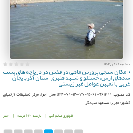
دوشنبه 29 آبان 1402
امکان سنجی پرورش ماهی در قفس در دریاچه های پشت
سدهای ارس، حسنلو و شهید قنبری استان آذربایجان
غربی با تعیین عوامل غیر زیستی
کد مصوب: 961499- 96061-077-12-79-124؛ محل اجرا: مركز تحقیقات آرتمیای
کشور؛ مجری: مسعود صیدگر
اکولوژی منابع آبی
|
بازدید: 620 مرتبه
|
0 نظر