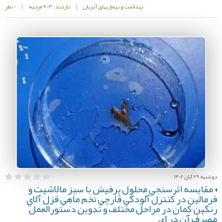
بهداشت و بیماریهای آبزیان
|
بازدید: 603 مرتبه
|
0 نظر
دوشنبه 29 آبان 1402
مقايسه اثرسنجي محلول پرفيش با سبز مالاشيت و
فرمالين در کنترل آلودگي قارچي تخم ماهي قزل آلاي
رنگين کمان در مراحل مختلف و تدوين دستورالعمل
مصرف آن در اي