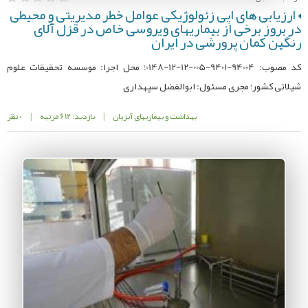
ارزیابی های اپی زئولوژیکی عوامل خطر مدیریتی و محیطی
در بروز برخی از بیماریهای ویروسی خاص در قزل آلای
رنگین کمان پرورشی در ایران
کد مصوب: 94004-9401-005-12-12-0148؛ محل اجرا: موسسه تحقیقات علوم
شیلاتی کشور؛ مجری مسئول: ابوالفضل سپهداری
بهداشت و بیماریهای آبزیان
|
بازدید: 612 مرتبه
|
0 نظر