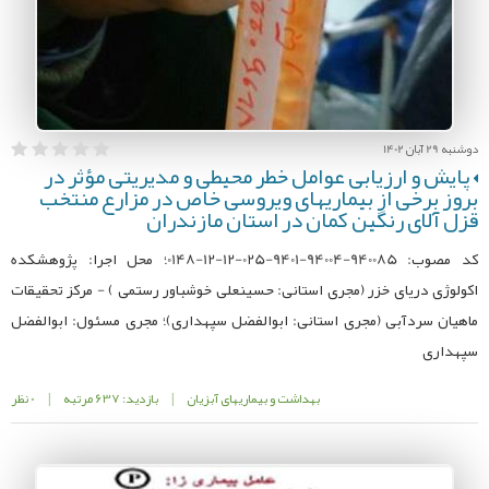
دوشنبه 29 آبان 1402
پایش و ارزیابی عوامل خطر محیطی و مدیریتی مؤثر در
بروز برخی از بیماریهای ویروسی خاص در مزارع منتخب
قزل آلای رنگین کمان در استان مازندران
کد مصوب: 940085-94004-9401-025-12-12-0148؛ محل اجرا: پژوهشکده
اکولوژی دریای خزر (مجری استانی: حسینعلی خوشباور رستمی ) - مرکز تحقیقات
ماهیان سردآبی (مجری استانی: ابوالفضل سپهداری)؛ مجری مسئول: ابوالفضل
سپهداری
بهداشت و بیماریهای آبزیان
|
بازدید: 637 مرتبه
|
0 نظر