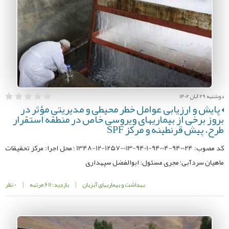
دوشنبه 29 آبان 1402
پایش و ارزیابی عوامل خطر محیطی و مدیریتی مؤثر در
بروز برخی از بیماریهای ویروسی خاص در منطقه استقرار
طرح، پیش قرنطینه و مرکز SPF
کد مصوب: 940024-94004-9401-013-1257-12-1348 ؛ محل اجرا: مرکز تحقیقات
ماهیان سردآبی؛ مجری مسئول: ابوالفضل سپهداری
بهداشت و بیماریهای آبزیان
|
بازدید: 611 مرتبه
|
0 نظر