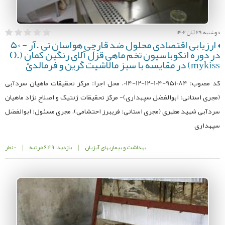
دوشنبه 29 آبان 1402
ارزیابی اقتصادی محلول ضد قارچی هواسان تی .آر - 50
در دوره انکوباسیون تخم ماهی قزل آلای رنگین کمان (O.
mykiss) در مقایسه با سبز مالاشیت گرین و فرمالدئ
کد مصوب: 951084-104-12-12-014، محل اجرا: مرکز تحقیقات ماهیان سردآبی
(مجری استانی: ابوالفضل سپهداری)- مرکز تحقیقات ژنتیک و اصلاح نژاد ماهیان
سردآبی شهید مطهری (مجری استانی: فریبرز احتشامی)، مجری مسئول: ابوالفضل
سپهداری
بهداشت و بیماریهای آبزیان
|
بازدید: 649 مرتبه
|
0 نظر