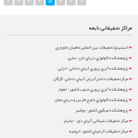
5
1
2
3
4
6
7
8
مراکز تحقیقاتی تابعه
انستیتو تحقیقات بین المللی ماهیان خاویاری
پژوهشکده اکولوژي درياي خزر-ساری
پژوهشکده آبزي پروري آبهاي داخلي-انزلي
مرکزتحقيقات ذخايرآبزيان آبهاي داخلي-گرگان
پژوهشکده آبزي پروري جنوب کشور- اهواز
پژوهشکده اکولوژي خليج فارس و درياي عمان
پژوهشکده ميگوي کشور-بوشهر
مرکز تحقيقات شيلاتي آبهاي دور - چابهار
مرکز تحقيقات آرتمياي کشور-ارومیه