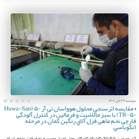
دوشنبه 29 آبان 1402
مقایسه اثرسنجي محلول هوواسان تی آر 50 (Huwa-San
TR-50) با سبز مالاشيت و فرمالین در کنترل آلودگی
قارچی تخم ماهی قزل آلاي رنگین کمان در مرحله
انكوباسي
کد مصوب: 95045-103-12-12-014، محل اجرا: موسسه تحقیقات علوم شیلاتی