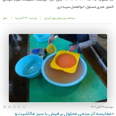
کشور، مجری مسئول: ابوالفضل سپهداری
بهداشت و بیماریهای آبزیان
|
بازدید: 627 مرتبه
|
0 نظر
دوشنبه 29 آبان 1402
مقايسه اثرسنجي محلول پرفيش با سبز مالاشيت و