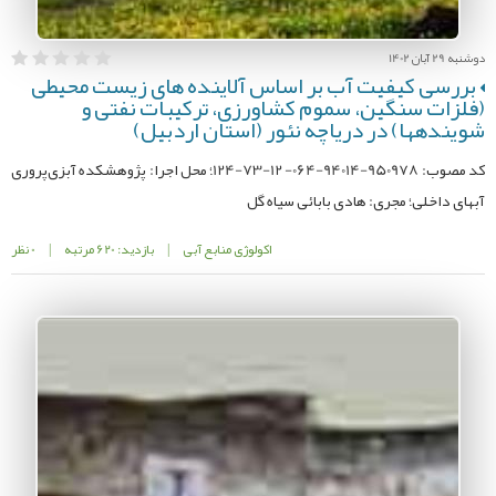
دوشنبه 29 آبان 1402
بررسی کیفیت آب بر اساس آلاینده های زیست محیطی
(فلزات سنگین، سموم کشاورزی، ترکیبات نفتی و
شویندهها) در دریاچه نئور (استان اردبیل)
کد مصوب: 950978-94014-064- 12-73-124؛ محل اجرا: پژوهشکده آبزی‌پروری
آبهای داخلی؛ مجری: هادی بابائی سیاه گل
اکولوژی منابع آبی
|
بازدید: 620 مرتبه
|
0 نظر