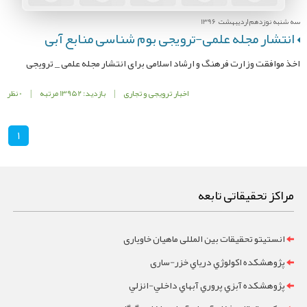
سه شنبه نوزدهم اردیبهشت 1396
انتشار مجله علمی-ترویجی بوم شناسی منابع آبی
اخذ موافقت وزارت فرهنگ و ارشاد اسلامی برای انتشار مجله علمی _ ترویجی
اخبار ترویجی و تجاری
|
بازدید: 13952 مرتبه
|
0 نظر
1
مراکز تحقیقاتی تابعه
انستیتو تحقیقات بین المللی ماهیان خاویاری
پژوهشکده اکولوژي درياي خزر-ساری
پژوهشکده آبزي پروري آبهاي داخلي-انزلي