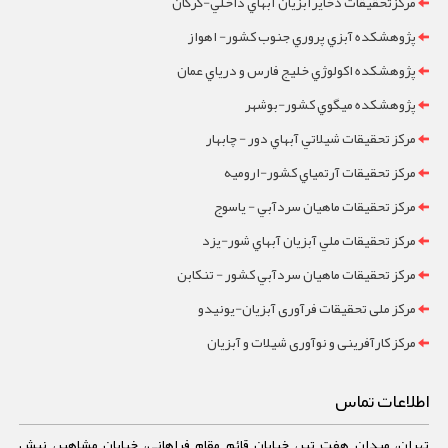
مرکزتحقيقات ذخايرآبزيان آبهاي داخلي-گرگان
پژوهشکده آبزي پروري جنوب کشور- اهواز
پژوهشکده اکولوژي خليج فارس و درياي عمان
پژوهشکده ميگوي کشور-بوشهر
مرکز تحقيقات شيلاتي آبهاي دور - چابهار
مرکز تحقيقات آرتمياي کشور-ارومیه
مرکز تحقيقات ماهيان سردآبي - ياسوج
مرکز تحقيقات ملي آبزيان آبهاي شور-یزد
مرکز تحقيقات ماهيان سردآبي کشور - تنکابن
مرکز ملی تحقیقات فرآوری آبزیان-یونیدو
مرکز کارآفرینی و نوآوری شیلات و آبزیان
اطلاعات تماس
تهران، میدان هفت تیر، خیابان قائم مقام فراهانی، خیابان مشاهیر، نبش