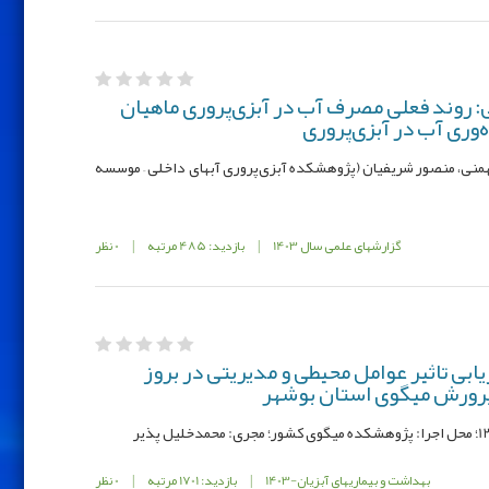
: روند فعلی مصرف آب در آبزی‌پروری ماهیان
ه‌وری آب در آبزی‌پروری
منی، منصور شریفیان (پژوهشکده آبزی‌پروری آبهای داخلی – موسسه
گزارشهای علمی سال 1403
|
بازدید: 485 مرتبه
|
0 نظر
بی تاثیر عوامل محیطی و مدیریتی در بروز
 پرورش میگوی استان بوشهر
بهداشت و بیماریهای آبزیان-1403
|
بازدید: 1701 مرتبه
|
0 نظر