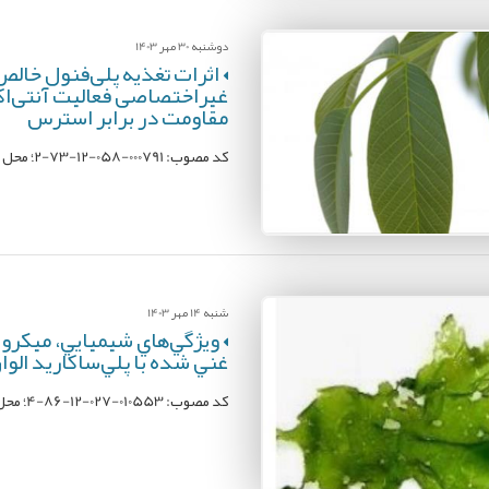
دوشنبه 30 مهر 1403
اثرات تغذیه پلی‌فنول خالص
غيراختصاصی فعاليت آنتی‌اکس
مقاومت در برابر استرس
کد مصوب: 000791-058-12-73-2؛ محل اجرا: پژوهشکده آبزی‌پروری آبهای داخلی؛ مجری: رودابه روفچائی
شنبه 14 مهر 1403
ويژگي‌‌هاي شيميايي، ميکرو
غني شده با پلي‌ساکاريد الوان استخ
کد مصوب: 010553-027-12-86-4؛ محل اجرا: مرکز ملی تحقیقات فرآوری آبزیان؛ مجری: مهدی آل ‌‌بوفتیله