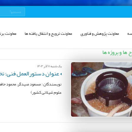
سه
معاونت پژوهش و فناوری
معاونت ترویج و انتقال یافته ها
معاونت برن
ها و پروژه ها
یک شنبه 11 آذر 1403
عنوان دستورالعمل فنی: تخم
نویسندگان : مسعود صیدگر، محمود حافظ
علوم شیلاتی کشور)