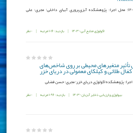
کد مصوب: 000556-00026-030-12-73-12؛ محل اجرا: پژوهشکده آبزی‌پروری آبهای داخلی؛ مجری: علی
اکولوژی منابع آبی-1403
|
بازدید: 1016 مرتبه
|
0 نظر
 تأثیر متغیرهای محیطی بر روی شاخص‌های
فال طلائی و کیلکای معمولی در دریای خزر
بیولوژی و ارزیابی ذخایر آبزیان-1403
|
بازدید: 1096 مرتبه
|
0 نظر