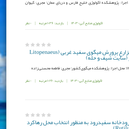
 001116-085-12-75-2؛ محل اجرا: پژوهشكده اکولوژی خلیج فارس و دریای عمان؛ مجری: کیوان
اکولوژی منابع آبی-1403
|
بازدید: 1036 مرتبه
|
0 نظر
پایش عوامل اکولوژیک در مزارع پرورش میگوی سفید غربی (Litopenaeus
اکولوژی منابع آبی-1403
|
بازدید: 1026 مرتبه
|
0 نظر
دخانه سفیدرود به منظور انتخاب محل رهاکرد