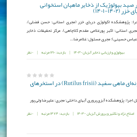
ر صيد بيولوژیک از ذخایر ماهيان استخوانی
1402-1401)
0111ـ050ـ12ـ76ـ0؛ محل اجرا: پژوهشکده اکولوژی دریای خزر (مجری استانی: حسن فضلی)،
ری استانی: اکبر پورغلامی مقدم کلاچاهی)، مرکز تحقیقات ذخایر
دعباس حسینی)؛ مجری مسئول: غلامرضا...
بیولوژی و ارزیابی ذخایر آبزیان-1403
|
بازدید: 1210 مرتبه
|
0 نظر
بررسی امکان پرورش تک‌گونه‌ای ماهی سفید (Rutilus frisii) در استخرهای
اصلاح نژاد و تکثیر و پرورش آبزیان -1403
|
بازدید: 1474 مرتبه
|
0 نظر