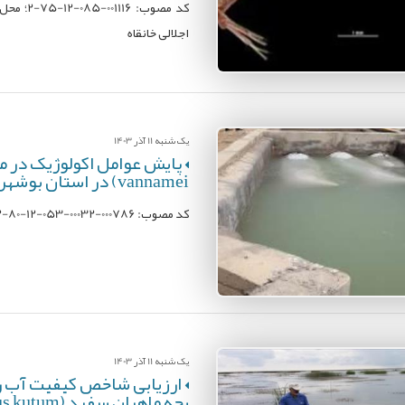
کد مصوب:
اجلالی خانقاه
یک شنبه 11 آذر 1403
vannamei) در استان بوشهر (سایت شیف و حله)
کد مصوب: 000786-00032-053-12-80-12؛ محل اجرا: پژوهشکده میگوی کشور؛ مجری: فاطمه محسنی‌زاده
یک شنبه 11 آذر 1403
ارزیابی شاخص کیفیت آب رو
بچه ماهیان سفید (Rutilus kutum)