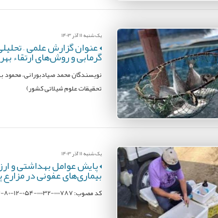
یک شنبه 11 آذر 1403
عنوان گزارش علمی – تحلیلی
گرمابی و روش‌های ارتقاء بهر
نویسندگان محمد صیادبورانی، محمود به
تحقیقات علوم شیلاتی کشور)
یک شنبه 11 آذر 1403
پایش عوامل بهداشتی و ارزیا
بیماری‌های عفونی در مزارع
کد مصوب: 000787-00032-054-12-80-12؛ محل اجرا: پژوهشکده میگوی کشور؛ مجری: محمدخلیل پذیر