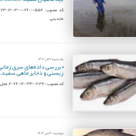
عابدینی
یک شنبه 11 آذر 1403
بررسی داده‌های سری زمانی
زیستی و ذخایر ماهی سفید، ک
کد مصوب: 020360-033-12-76-2، محل اجرا: پژوهشکده اکولوژی دریای خزر؛ مجری: حسن فضلی
دوشنبه 30 مهر 1403