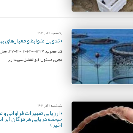
یک شنبه 11 آذر 1403
تدوین ضوابط و معیارهای ب
کد مصوب
مجری مسئول: ابوالفضل سپهداری
یک شنبه 11 آذر 1403
ارزیابی تغییرات فراوانی و 
حوضه دریایی هرمزگان (بر ا
اخیر)