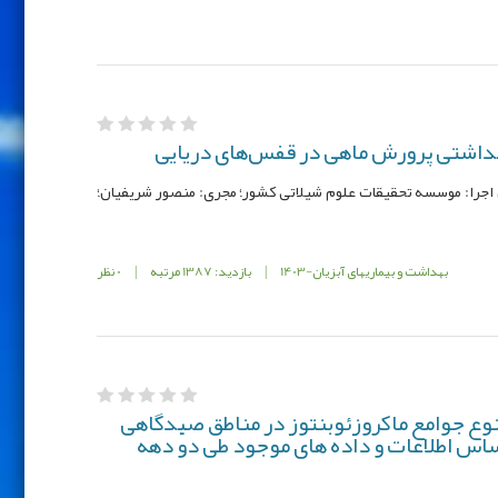
هداشتی پرورش ماهی در قفس‌های دریایی
: 001327-102-12-12-47؛ محل اجرا: موسسه تحقیقات علوم شیلاتی کشور؛ مجری: منصور شریفیان؛
بهداشت و بیماریهای آبزیان-1403
|
بازدید: 1387 مرتبه
|
0 نظر
تنوع جوامع ماکروزئوبنتوز در مناطق صیدگاهی
ساس اطلاعات و داده های موجود طی دو دهه