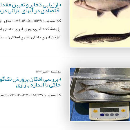
ارزیابی ذخایر و تعيين مقدا
اقتصادی در آبهای ایرانی دریای خزر (
کد مصوب: 39
پژوهشکده آبزی‌پروری آبهای داخلی (مج
آبزیان آبهای داخلی (مجری استانی: سی
دوشنبه 30 مهر 1403
خاکی تا اندازه بازاری
کد مصوب: 981237-035-12-73-2؛ محل اجرا: پژوهشكده آبزی‌پروری آبهای داخلی؛ مجری: علیرضا ولی‌پور