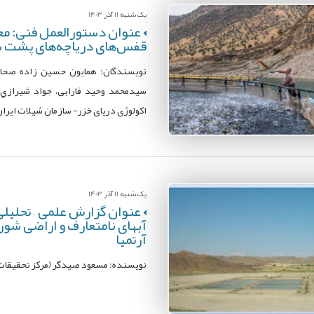
یک شنبه 11 آذر 1403
عنوان دستورالعمل فنی: مع
قفس‌های دریاچه‌های پشت 
نویسندگان: همايون حسين زاده صحافي
سیدمحمد وحید فارابی، جواد شيرازي
اکولوژی دریای خزر- سازمان شیلات ایرا
یک شنبه 11 آذر 1403
عنوان گزارش علمی – تحلیلی
آبهای نامتعارف و اراضی شو
آرتمیا
نویسنده: مسعود صیدگر (مرکز تحقیقات 