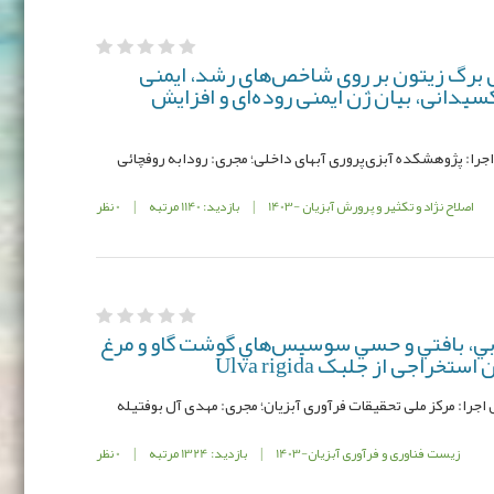
 برگ زیتون بر روی شاخص‌‌های رشد، ایمنی
يدانی، بيان ژن ایمنی روده‌ای و افزایش
اصلاح نژاد و تکثیر و پرورش آبزیان -1403
|
بازدید: 1140 مرتبه
|
0 نظر
بي، بافتي و حسي سوسيس‌‌هاي گوشت گاو و مرغ
راجی از جلبک Ulva rigida
زیست فناوری و فرآوری آبزیان-1403
|
بازدید: 1324 مرتبه
|
0 نظر